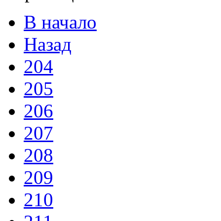
В начало
Назад
204
205
206
207
208
209
210