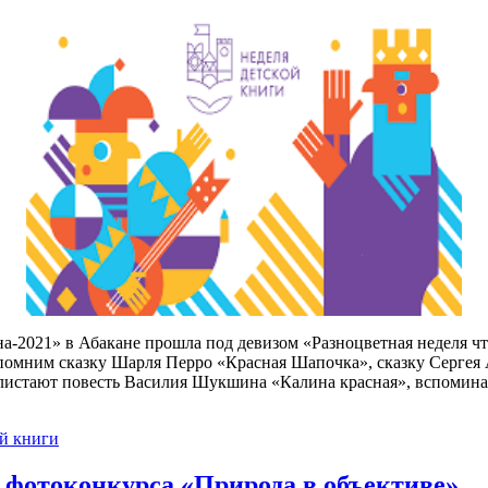
-2021» в Абакане прошла под девизом «Разноцветная неделя чте
мним сказку Шарля Перро «Красная Шапочка», сказку Сергея А
листают повесть Василия Шукшина «Калина красная», вспомина
ой книги
 фотоконкурса «Природа в объективе»