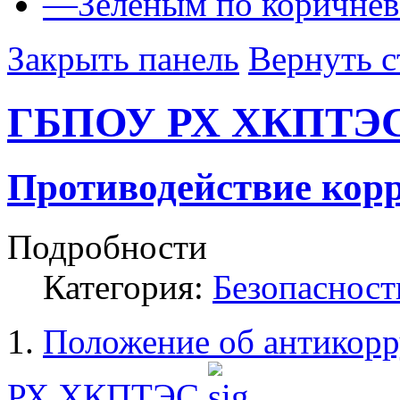
—
Зеленым по коричне
Закрыть панель
Вернуть с
ГБПОУ РХ ХКПТЭ
Противодействие кор
Подробности
Категория:
Безопасност
1.
Положение об антикор
РХ ХКПТЭС