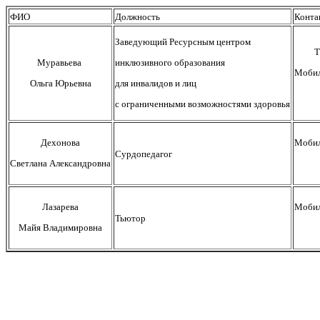
ФИО
Должность
Конта
Заведующий Ресурсным центром
Т
Муравьева
инклюзивного образования
Мобил
Ольга Юрьевна
для инвалидов и лиц
с ограниченными возможностями здоровья
Дехонова
Мобил
Сурдопедагог
Светлана Александровна
Лазарева
Мобил
Тьютор
Майя Владимировна