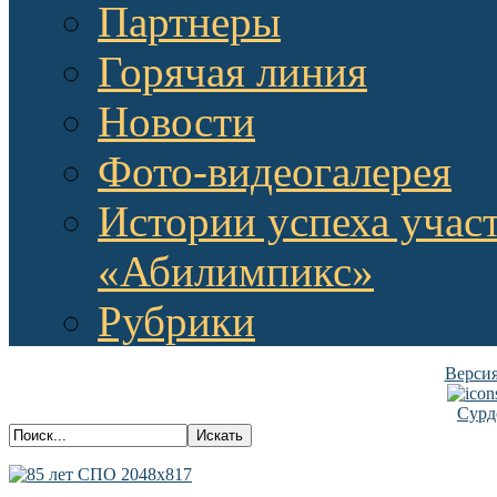
Партнеры
Горячая линия
Новости
Фото-видеогалерея
Истории успеха учас
«Абилимпикс»
Рубрики
Версия
Сурд