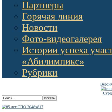
Партнеры
Горячая линия
Новости
Фото-видеогалерея
Истории успеха учас
«Абилимпикс»
Рубрики
Версия
Сурд