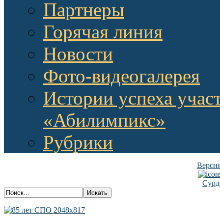
Партнеры
Горячая линия
Новости
Фото-видеогалерея
Истории успеха учас
«Абилимпикс»
Рубрики
Версия
Сурд