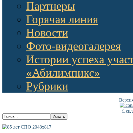
Партнеры
Горячая линия
Новости
Фото-видеогалерея
Истории успеха учас
«Абилимпикс»
Рубрики
Версия
Сурд