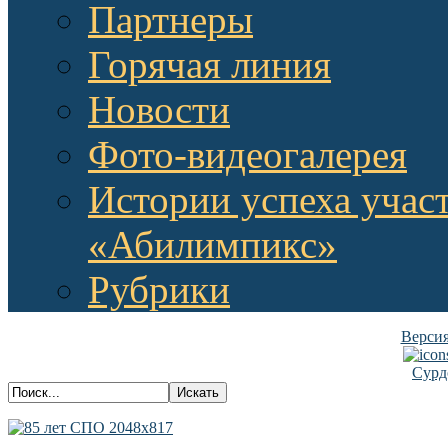
Партнеры
Горячая линия
Новости
Фото-видеогалерея
Истории успеха учас
«Абилимпикс»
Рубрики
Версия
Сурд