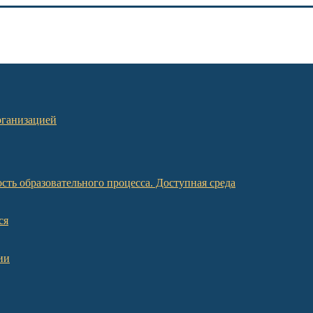
рганизацией
ть образовательного процесса. Доступная среда
ся
ии