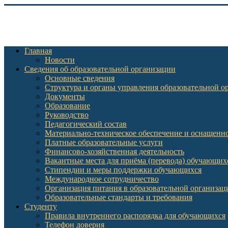
Главная
Новости
Сведения об образовательной организации
Основные сведения
Структура и органы управления образовательной о
Документы
Образование
Руководство
Педагогический состав
Материально-техническое обеспечение и оснащеннос
Платные образовательные услуги
Финансово-хозяйственная деятельность
Вакантные места для приёма (перевода) обучающих
Стипендии и меры поддержки обучающихся
Международное сотрудничество
Организация питания в образовательной организац
Образовательные стандарты и требования
Студенту
Правила внутреннего распорядка для обучающихся
Телефон доверия