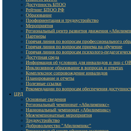
Доступность БПОО
Рейтинг БПОО РФ
Образование
Профориентация и трудоустройство
Мероприятия
Региональный центр развития движения «Абилимп
Партнеры
Горячая линия по вопросам профессионального обр
Горячая линия по вопросам приема на обучение
Горячая линия по вопросам психолого-педагогичес
Доступная среда
Информация об условиях для инвалидов и лиц с О
Инклюзивное образование в вопросах и ответах
Комплексное сопровождение инвалидов
Планирование и отчеты
Полезные ссылки
Рекомендации по вопросам обеспечения доступност
ЦРД
Основные сведения
Региональный чемпионат «Абилимпикс»
Национальный чемпионат «Абилимпикс»
Межчемпионатные мероприятия
Трудоустройство
Добровольчество "Абилимпикс"
Региональный центр обучения экспертов