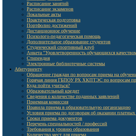
Расписание занятий
Расписание экзаменов
Локальные акты
Практическая подготовка
Портфолио достижений
Дистанционное обучение
Психолого-педагогическая помощь
Дополнительное образование студентов
Студенческий спортивный клуб
Анкета "Удовлетворенность обучающихся качеств
Стипендия
Электронные библиотечные системы
Абитуриенту
Обращение граждан по вопросам приема на обучени
Горячая линия ГБПОУ РХ ХКПТЭС по вопросам пр
Куда пойти учиться?
Образовательный кредит
Сведения о количестве поданных заявлений
Приемная комиссия
Правила приема в образовательную организацию
Условия приема по договорам об оказании платных
Сроки приема документов
Перечень специальностей / профессий
Требования к уровню образования
Количество мест для приема