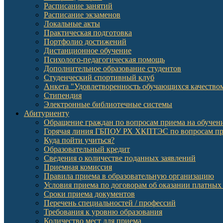
Расписание занятий
Расписание экзаменов
Локальные акты
Практическая подготовка
Портфолио достижений
Дистанционное обучение
Психолого-педагогическая помощь
Дополнительное образование студентов
Студенческий спортивный клуб
Анкета "Удовлетворенность обучающихся качеств
Стипендия
Электронные библиотечные системы
Абитуриенту
Обращение граждан по вопросам приема на обучени
Горячая линия ГБПОУ РХ ХКПТЭС по вопросам пр
Куда пойти учиться?
Образовательный кредит
Сведения о количестве поданных заявлений
Приемная комиссия
Правила приема в образовательную организацию
Условия приема по договорам об оказании платных
Сроки приема документов
Перечень специальностей / профессий
Требования к уровню образования
Количество мест для приема