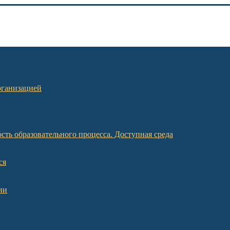
рганизацией
ть образовательного процесса. Доступная среда
ся
ии