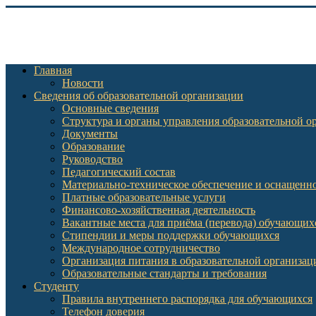
Главная
Новости
Сведения об образовательной организации
Основные сведения
Структура и органы управления образовательной о
Документы
Образование
Руководство
Педагогический состав
Материально-техническое обеспечение и оснащеннос
Платные образовательные услуги
Финансово-хозяйственная деятельность
Вакантные места для приёма (перевода) обучающих
Стипендии и меры поддержки обучающихся
Международное сотрудничество
Организация питания в образовательной организац
Образовательные стандарты и требования
Студенту
Правила внутреннего распорядка для обучающихся
Телефон доверия