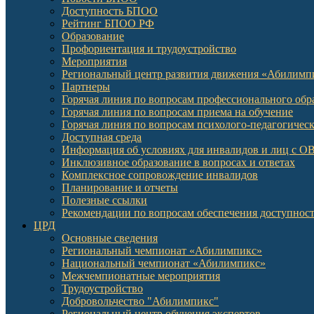
Доступность БПОО
Рейтинг БПОО РФ
Образование
Профориентация и трудоустройство
Мероприятия
Региональный центр развития движения «Абилимп
Партнеры
Горячая линия по вопросам профессионального обр
Горячая линия по вопросам приема на обучение
Горячая линия по вопросам психолого-педагогичес
Доступная среда
Информация об условиях для инвалидов и лиц с О
Инклюзивное образование в вопросах и ответах
Комплексное сопровождение инвалидов
Планирование и отчеты
Полезные ссылки
Рекомендации по вопросам обеспечения доступност
ЦРД
Основные сведения
Региональный чемпионат «Абилимпикс»
Национальный чемпионат «Абилимпикс»
Межчемпионатные мероприятия
Трудоустройство
Добровольчество "Абилимпикс"
Региональный центр обучения экспертов