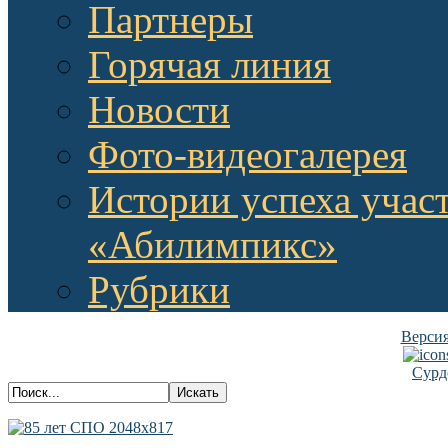
Партнеры
Горячая линия
Новости
Фото-видеогалерея
Истории успеха учас
«Абилимпикс»
Рубрики
Версия
Сурд