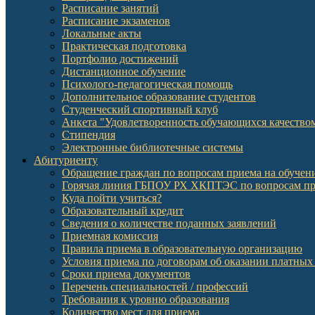
Расписание занятий
Расписание экзаменов
Локальные акты
Практическая подготовка
Портфолио достижений
Дистанционное обучение
Психолого-педагогическая помощь
Дополнительное образование студентов
Студенческий спортивный клуб
Анкета "Удовлетворенность обучающихся качеств
Стипендия
Электронные библиотечные системы
Абитуриенту
Обращение граждан по вопросам приема на обучени
Горячая линия ГБПОУ РХ ХКПТЭС по вопросам пр
Куда пойти учиться?
Образовательный кредит
Сведения о количестве поданных заявлений
Приемная комиссия
Правила приема в образовательную организацию
Условия приема по договорам об оказании платных
Сроки приема документов
Перечень специальностей / профессий
Требования к уровню образования
Количество мест для приема