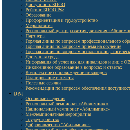
Доступность БПОО
Рейтинг БПОО РФ
Образование
Профориентация и трудоустройство
Мероприятия
Региональный центр развития движения «Абилимп
Партнеры
Горячая линия по вопросам профессионального обр
Горячая линия по вопросам приема на обучение
Горячая линия по вопросам психолого-педагогичес
Доступная среда
Информация об условиях для инвалидов и лиц с О
Инклюзивное образование в вопросах и ответах
Комплексное сопровождение инвалидов
Планирование и отчеты
Полезные ссылки
Рекомендации по вопросам обеспечения доступност
ЦРД
Основные сведения
Региональный чемпионат «Абилимпикс»
Национальный чемпионат «Абилимпикс»
Межчемпионатные мероприятия
Трудоустройство
Добровольчество "Абилимпикс"
Региональный центр обучения экспертов