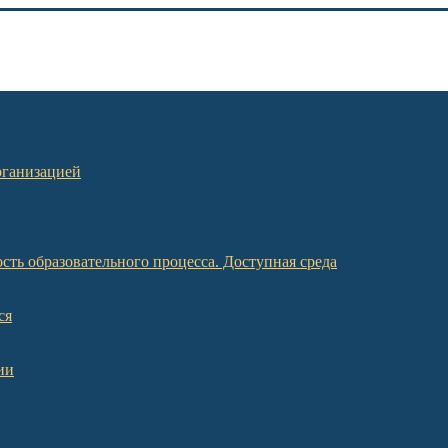
рганизацией
ть образовательного процесса. Доступная среда
ся
ии