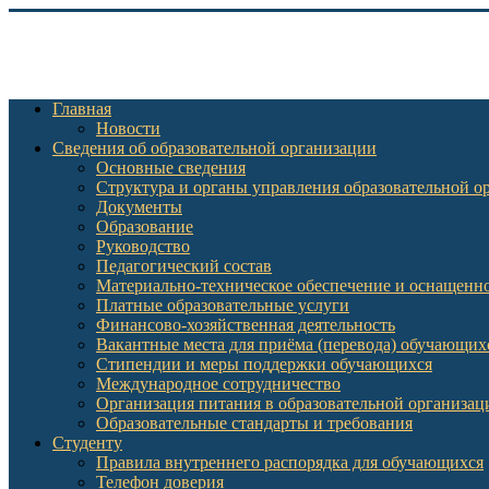
Главная
Новости
Сведения об образовательной организации
Основные сведения
Структура и органы управления образовательной о
Документы
Образование
Руководство
Педагогический состав
Материально-техническое обеспечение и оснащеннос
Платные образовательные услуги
Финансово-хозяйственная деятельность
Вакантные места для приёма (перевода) обучающих
Стипендии и меры поддержки обучающихся
Международное сотрудничество
Организация питания в образовательной организац
Образовательные стандарты и требования
Студенту
Правила внутреннего распорядка для обучающихся
Телефон доверия