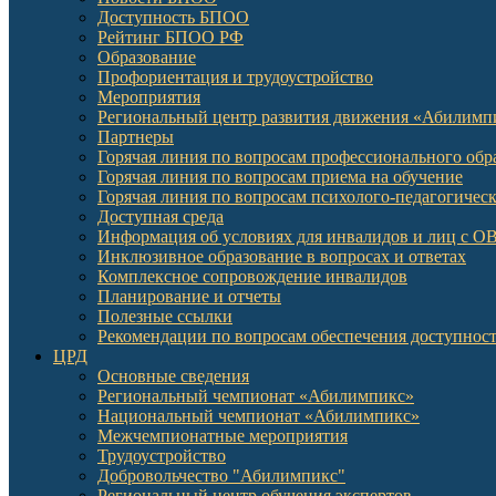
Доступность БПОО
Рейтинг БПОО РФ
Образование
Профориентация и трудоустройство
Мероприятия
Региональный центр развития движения «Абилимп
Партнеры
Горячая линия по вопросам профессионального обр
Горячая линия по вопросам приема на обучение
Горячая линия по вопросам психолого-педагогичес
Доступная среда
Информация об условиях для инвалидов и лиц с О
Инклюзивное образование в вопросах и ответах
Комплексное сопровождение инвалидов
Планирование и отчеты
Полезные ссылки
Рекомендации по вопросам обеспечения доступност
ЦРД
Основные сведения
Региональный чемпионат «Абилимпикс»
Национальный чемпионат «Абилимпикс»
Межчемпионатные мероприятия
Трудоустройство
Добровольчество "Абилимпикс"
Региональный центр обучения экспертов