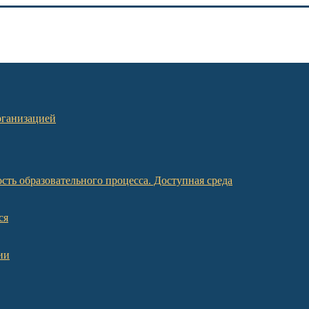
рганизацией
ть образовательного процесса. Доступная среда
ся
ии