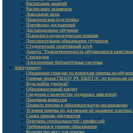
Расписание занятий
Расписание экзаменов
Локальные акты
Практическая подготовка
Портфолио достижений
Дистанционное обучение
Психолого-педагогическая помощь
Дополнительное образование студентов
Студенческий спортивный клуб
Анкета "Удовлетворенность обучающихся качеств
Стипендия
Электронные библиотечные системы
Абитуриенту
Обращение граждан по вопросам приема на обучени
Горячая линия ГБПОУ РХ ХКПТЭС по вопросам пр
Куда пойти учиться?
Образовательный кредит
Сведения о количестве поданных заявлений
Приемная комиссия
Правила приема в образовательную организацию
Условия приема по договорам об оказании платных
Сроки приема документов
Перечень специальностей / профессий
Требования к уровню образования
Количество мест для приема