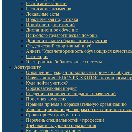
Расписание занятий
Расписание экзаменов
Локальные акты
Практическая подготовка
Портфолио достижений
Дистанционное обучение
Психолого-педагогическая помощь
Дополнительное образование студентов
Студенческий спортивный клуб
Анкета "Удовлетворенность обучающихся качеств
Стипендия
Электронные библиотечные системы
Абитуриенту
Обращение граждан по вопросам приема на обучени
Горячая линия ГБПОУ РХ ХКПТЭС по вопросам пр
Куда пойти учиться?
Образовательный кредит
Сведения о количестве поданных заявлений
Приемная комиссия
Правила приема в образовательную организацию
Условия приема по договорам об оказании платных
Сроки приема документов
Перечень специальностей / профессий
Требования к уровню образования
Количество мест для приема