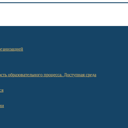
рганизацией
ть образовательного процесса. Доступная среда
ся
ии