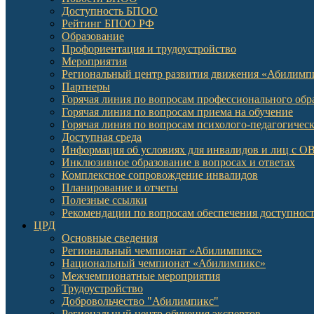
Доступность БПОО
Рейтинг БПОО РФ
Образование
Профориентация и трудоустройство
Мероприятия
Региональный центр развития движения «Абилимп
Партнеры
Горячая линия по вопросам профессионального обр
Горячая линия по вопросам приема на обучение
Горячая линия по вопросам психолого-педагогичес
Доступная среда
Информация об условиях для инвалидов и лиц с О
Инклюзивное образование в вопросах и ответах
Комплексное сопровождение инвалидов
Планирование и отчеты
Полезные ссылки
Рекомендации по вопросам обеспечения доступност
ЦРД
Основные сведения
Региональный чемпионат «Абилимпикс»
Национальный чемпионат «Абилимпикс»
Межчемпионатные мероприятия
Трудоустройство
Добровольчество "Абилимпикс"
Региональный центр обучения экспертов