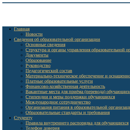
Главная
Новости
Сведения об образовательной организации
Основные сведения
Структура и органы управления образовательной о
Документы
Образование
Руководство
Педагогический состав
Материально-техническое обеспечение и оснащеннос
Платные образовательные услуги
Финансово-хозяйственная деятельность
Вакантные места для приёма (перевода) обучающих
Стипендии и меры поддержки обучающихся
Международное сотрудничество
Организация питания в образовательной организац
Образовательные стандарты и требования
Студенту
Правила внутреннего распорядка для обучающихся
Телефон доверия