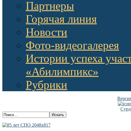
Партнеры
Горячая линия
Новости
Фото-видеогалерея
Истории успеха учас
«Абилимпикс»
Рубрики
Версия
Сурд