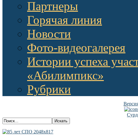
Партнеры
Горячая линия
Новости
Фото-видеогалерея
Истории успеха учас
«Абилимпикс»
Рубрики
Версия
Сурд