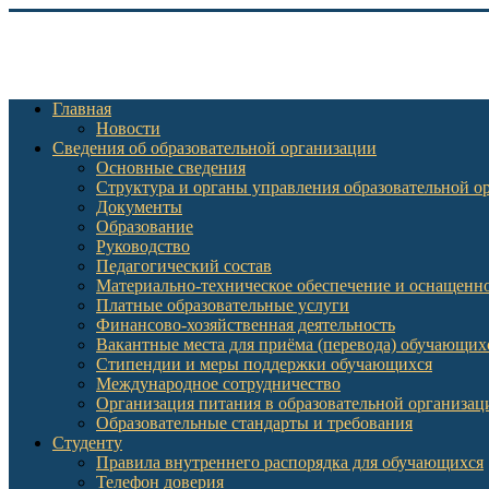
Главная
Новости
Сведения об образовательной организации
Основные сведения
Структура и органы управления образовательной о
Документы
Образование
Руководство
Педагогический состав
Материально-техническое обеспечение и оснащеннос
Платные образовательные услуги
Финансово-хозяйственная деятельность
Вакантные места для приёма (перевода) обучающих
Стипендии и меры поддержки обучающихся
Международное сотрудничество
Организация питания в образовательной организац
Образовательные стандарты и требования
Студенту
Правила внутреннего распорядка для обучающихся
Телефон доверия