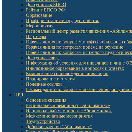
Доступность БПОО
Рейтинг БПОО РФ
Образование
Профориентация и трудоустройство
Мероприятия
Региональный центр развития движения «Абилимп
Партнеры
Горячая линия по вопросам профессионального обр
Горячая линия по вопросам приема на обучение
Горячая линия по вопросам психолого-педагогичес
Доступная среда
Информация об условиях для инвалидов и лиц с О
Инклюзивное образование в вопросах и ответах
Комплексное сопровождение инвалидов
Планирование и отчеты
Полезные ссылки
Рекомендации по вопросам обеспечения доступност
ЦРД
Основные сведения
Региональный чемпионат «Абилимпикс»
Национальный чемпионат «Абилимпикс»
Межчемпионатные мероприятия
Трудоустройство
Добровольчество "Абилимпикс"
Региональный центр обучения экспертов