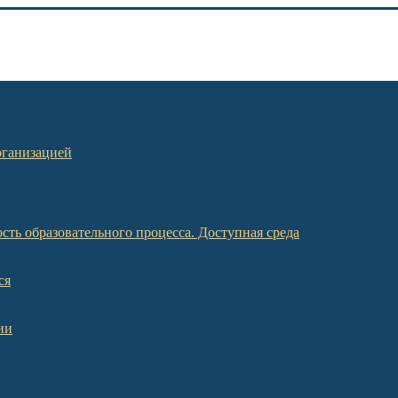
рганизацией
ть образовательного процесса. Доступная среда
ся
ии