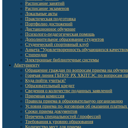
Расписание занятий
Расписание экзаменов
Локальные акты
Практическая подготовка
Портфолио достижений
Дистанционное обучение
Психолого-педагогическая помощь
Дополнительное образование студентов
Студенческий спортивный клуб
Анкета "Удовлетворенность обучающихся качеств
Стипендия
Электронные библиотечные системы
Абитуриенту
Обращение граждан по вопросам приема на обучени
Горячая линия ГБПОУ РХ ХКПТЭС по вопросам пр
Куда пойти учиться?
Образовательный кредит
Сведения о количестве поданных заявлений
Приемная комиссия
Правила приема в образовательную организацию
Условия приема по договорам об оказании платных
Сроки приема документов
Перечень специальностей / профессий
Требования к уровню образования
Количество мест для приема