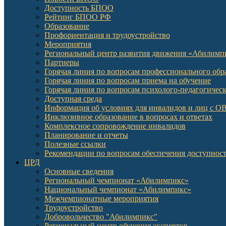
Доступность БПОО
Рейтинг БПОО РФ
Образование
Профориентация и трудоустройство
Мероприятия
Региональный центр развития движения «Абилимп
Партнеры
Горячая линия по вопросам профессионального обр
Горячая линия по вопросам приема на обучение
Горячая линия по вопросам психолого-педагогичес
Доступная среда
Информация об условиях для инвалидов и лиц с О
Инклюзивное образование в вопросах и ответах
Комплексное сопровождение инвалидов
Планирование и отчеты
Полезные ссылки
Рекомендации по вопросам обеспечения доступност
ЦРД
Основные сведения
Региональный чемпионат «Абилимпикс»
Национальный чемпионат «Абилимпикс»
Межчемпионатные мероприятия
Трудоустройство
Добровольчество "Абилимпикс"
Региональный центр обучения экспертов