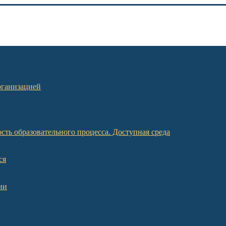
рганизацией
ть образовательного процесса. Доступная среда
ся
ии