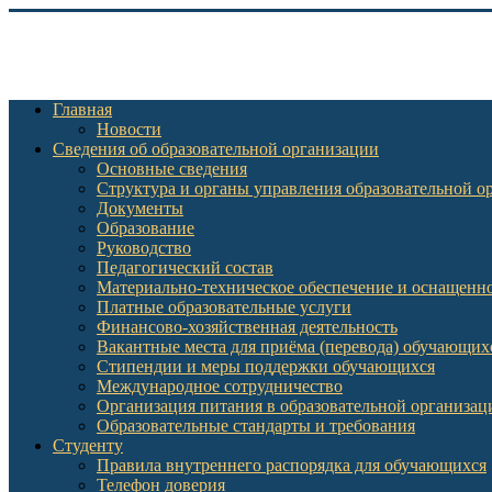
Главная
Новости
Сведения об образовательной организации
Основные сведения
Структура и органы управления образовательной о
Документы
Образование
Руководство
Педагогический состав
Материально-техническое обеспечение и оснащеннос
Платные образовательные услуги
Финансово-хозяйственная деятельность
Вакантные места для приёма (перевода) обучающих
Стипендии и меры поддержки обучающихся
Международное сотрудничество
Организация питания в образовательной организац
Образовательные стандарты и требования
Студенту
Правила внутреннего распорядка для обучающихся
Телефон доверия