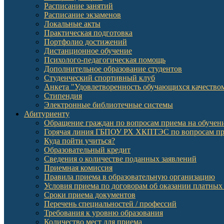
Расписание занятий
Расписание экзаменов
Локальные акты
Практическая подготовка
Портфолио достижений
Дистанционное обучение
Психолого-педагогическая помощь
Дополнительное образование студентов
Студенческий спортивный клуб
Анкета "Удовлетворенность обучающихся качеств
Стипендия
Электронные библиотечные системы
Абитуриенту
Обращение граждан по вопросам приема на обучени
Горячая линия ГБПОУ РХ ХКПТЭС по вопросам пр
Куда пойти учиться?
Образовательный кредит
Сведения о количестве поданных заявлений
Приемная комиссия
Правила приема в образовательную организацию
Условия приема по договорам об оказании платных
Сроки приема документов
Перечень специальностей / профессий
Требования к уровню образования
Количество мест для приема