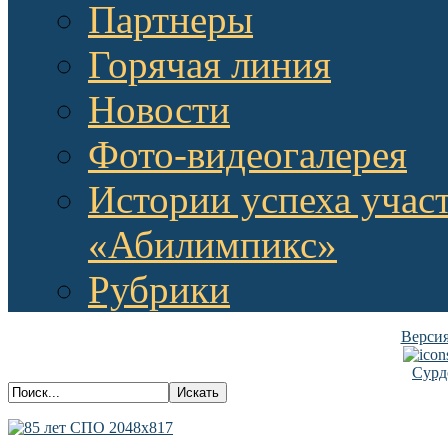
Партнеры
Горячая линия
Новости
Фото-видеогалерея
Истории успеха учас
«Абилимпикс»
Рубрики
Версия
Сурд