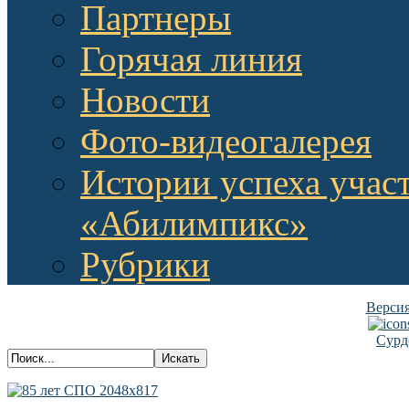
Партнеры
Горячая линия
Новости
Фото-видеогалерея
Истории успеха учас
«Абилимпикс»
Рубрики
Версия
Сурд