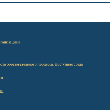
рганизацией
ть образовательного процесса. Доступная среда
ся
ии