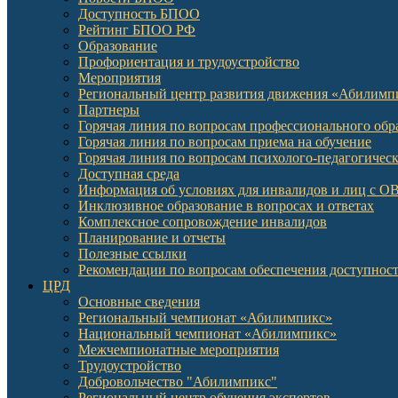
Доступность БПОО
Рейтинг БПОО РФ
Образование
Профориентация и трудоустройство
Мероприятия
Региональный центр развития движения «Абилимп
Партнеры
Горячая линия по вопросам профессионального обр
Горячая линия по вопросам приема на обучение
Горячая линия по вопросам психолого-педагогичес
Доступная среда
Информация об условиях для инвалидов и лиц с О
Инклюзивное образование в вопросах и ответах
Комплексное сопровождение инвалидов
Планирование и отчеты
Полезные ссылки
Рекомендации по вопросам обеспечения доступност
ЦРД
Основные сведения
Региональный чемпионат «Абилимпикс»
Национальный чемпионат «Абилимпикс»
Межчемпионатные мероприятия
Трудоустройство
Добровольчество "Абилимпикс"
Региональный центр обучения экспертов