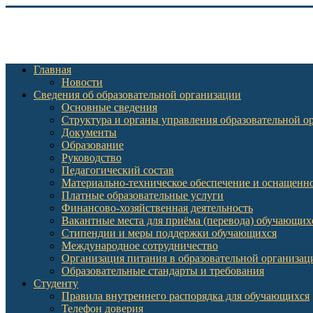
Главная
Новости
Сведения об образовательной организации
Основные сведения
Структура и органы управления образовательной о
Документы
Образование
Руководство
Педагогический состав
Материально-техническое обеспечение и оснащеннос
Платные образовательные услуги
Финансово-хозяйственная деятельность
Вакантные места для приёма (перевода) обучающих
Стипендии и меры поддержки обучающихся
Международное сотрудничество
Организация питания в образовательной организац
Образовательные стандарты и требования
Студенту
Правила внутреннего распорядка для обучающихся
Телефон доверия