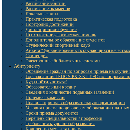
Расписание занятий
Расписание экзаменов
Локальные акты
Практическая подготовка
Портфолио достижений
Дистанционное обучение
Психолого-педагогическая помощь
Дополнительное образование студентов
Студенческий спортивный клуб
Анкета "Удовлетворенность обучающихся качеств
Стипендия
Электронные библиотечные системы
Абитуриенту
Обращение граждан по вопросам приема на обучени
Горячая линия ГБПОУ РХ ХКПТЭС по вопросам пр
Куда пойти учиться?
Образовательный кредит
Сведения о количестве поданных заявлений
Приемная комиссия
Правила приема в образовательную организацию
Условия приема по договорам об оказании платных
Сроки приема документов
Перечень специальностей / профессий
Требования к уровню образования
Количество мест для приема