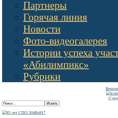
Партнеры
Горячая линия
Новости
Фото-видеогалерея
Истории успеха учас
«Абилимпикс»
Рубрики
Версия
Сурд