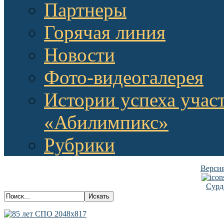
Партнеры
Горячая линия
Новости
Фото-видеогалерея
Истории успеха учас
«Абилимпикс»
Рубрики
Версия
Сурд