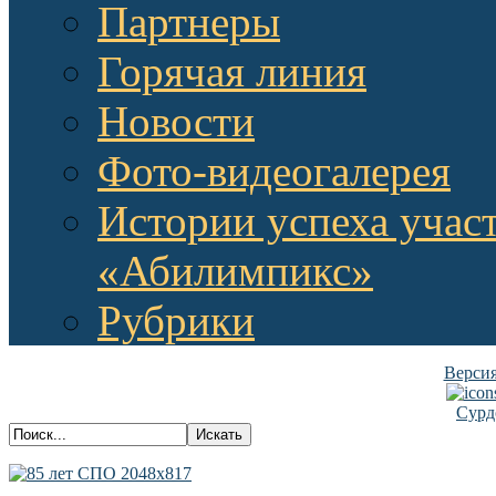
Партнеры
Горячая линия
Новости
Фото-видеогалерея
Истории успеха учас
«Абилимпикс»
Рубрики
Версия
Сурд