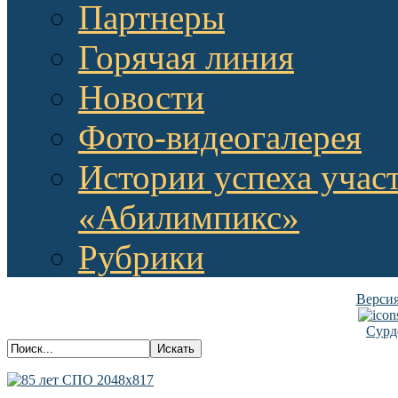
Партнеры
Горячая линия
Новости
Фото-видеогалерея
Истории успеха учас
«Абилимпикс»
Рубрики
Версия
Сурд