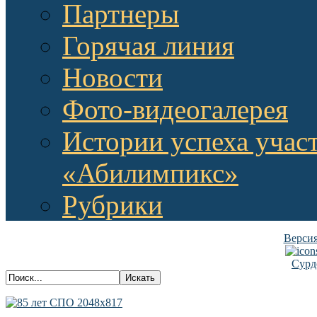
Партнеры
Горячая линия
Новости
Фото-видеогалерея
Истории успеха учас
«Абилимпикс»
Рубрики
Версия
Сурд