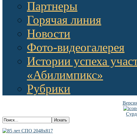
Партнеры
Горячая линия
Новости
Фото-видеогалерея
Истории успеха учас
«Абилимпикс»
Рубрики
Версия
Сурд